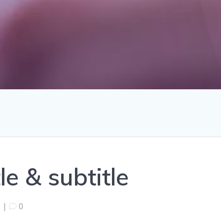
e & subtitle
|
0