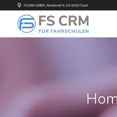
Skip
FSCRM GMBH, Niederwil 6, CH-6330 Cham
to
content
Home