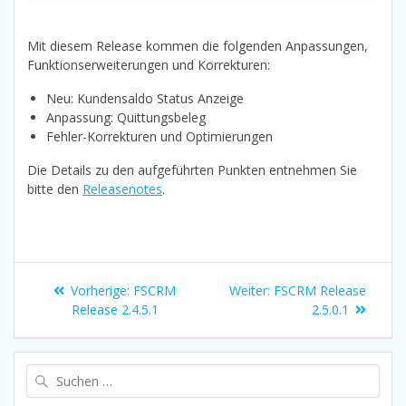
Mit diesem Release kommen die folgenden Anpassungen,
Funktionserweiterungen und Korrekturen:
Neu: Kundensaldo Status Anzeige
Anpassung: Quittungsbeleg
Fehler-Korrekturen und Optimierungen
Die Details zu den aufgeführten Punkten entnehmen Sie
bitte den
Releasenotes
.
Beitragsnavigation
Vorheriger
Nächster
Vorherige:
FSCRM
Weiter:
FSCRM Release
Beitrag:
Beitrag:
Release 2.4.5.1
2.5.0.1
Suche
nach: